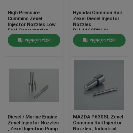
High Pressure
Hyundai Common Rail
কারখানা ভ্রমণ
Cummins Zexel
Zexel Diesel Injector
Injector Nozzles Low
Nozzles
Fuel Consumption
DLLA160PN141
মান নিয়ন্ত্রণ
1050171410
অনুসন্ধান পাঠান
অনুসন্ধান পাঠান
আমাদের সাথে যোগাযোগ করুন
উদ্ধৃতির জন্য আবেদন
প্রচলিত রেল ইনজেকচারার Nozzles
Bosch ইনজেকশনের Nozzles
Diesel / Marine Engine
MAZDA P630SL Zexel
Zexel Injector Nozzles
Common Rail Injector
, Zexel Injection Pump
Nozzles , Industrial
ডেনো ইনজেকশনের Nozzles