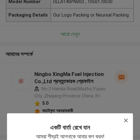
Model Number
DLLA140PN003 , 1050170030
Packaging Details
Our Logo Packing or Neureal Packing
আরো দেখুন
আমাদের সম্পর্কে
Ningbo XingMa Fuel Injection
Co.,Ltd প্রস্তুতকারক প্রোফাইল
No.3 Handa Road,Mazhu,Yuyao
City ,Zhejiang Province China ,চীন
5.0
যাচাইকৃত সরবরাহকারী
একটি বার্তা রেখে যান
আরো দেখুন
আমরা শীঘ্রই আপনাকে আবার কল করব!