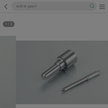
1
/
2