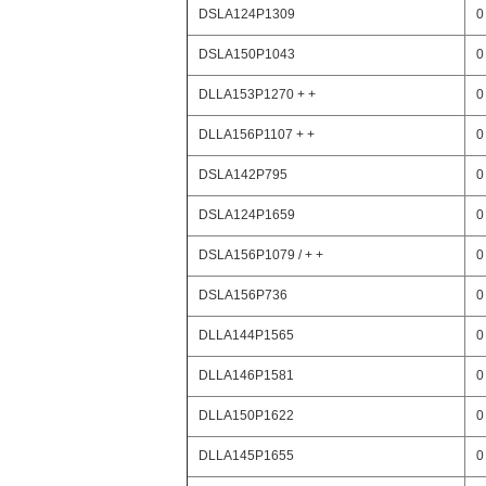
DSLA124P1309
0
DSLA150P1043
0
DLLA153P1270 + +
0
DLLA156P1107 + +
0
DSLA142P795
0
DSLA124P1659
0
DSLA156P1079 / + +
0
DSLA156P736
0
DLLA144P1565
0
DLLA146P1581
0
DLLA150P1622
0
DLLA145P1655
0