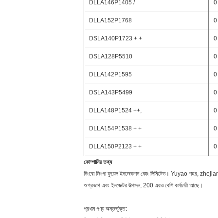
DLLA146P1405 /
0
DLLA152P1768
0
DSLA140P1723 + +
0
DSLA128P5510
0
DLLA142P1595
0
DSLA143P5499
0
DLLA148P1524 ++,
0
DLLA154P1538 + +
0
DLLA150P2123 + +
0
কোম্পানির তথ্য
নিংবো জিংগা ফুয়েল ইনজেকশন কোং লিমিটেড। Yuyao শহর, zhejiang মধ্যে 
অগ্রভাগ এবং ইনজেক্টর উত্পাদন, 200 এরও বেশি কর্মচারী আছে।
প্রধান পণ্য অন্তর্ভুক্ত: