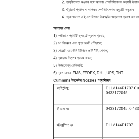
প্রযুক্তিগত অঙ্কন সঙ্গে আপনার স্পেসিফিকেশন অনুযায়ী উত্পা
স্ট্যান্ডার্ড প্যাকিং বা আপনার স্পেসিফিকেশন অনুযায়ী অনুরোধ
নমুনা আদেশ ও ই এম ডিজেল ইনজেক্টর অগ্রভাগ গ্রহণ করা হ
আমাদের সেবা
1) স্পষ্টভাবে প্রতিটি ক্লায়েন্ট প্রবাহ প্রবাহ;
2) গুণ নিয়ন্ত্রণ এবং শূন্য ত্রুটি পৌঁছাতে;
3) পেমেন্ট: ওয়েস্টার্ন ইউনিয়ন ও টি / টি, পেপাল;
4) প্রস্তাব উত্তর প্রচার করুন;
5) নির্ভরযোগ্য ডেলিভারি;
6) দ্রুত চালান: EMS, FEDEX, DHL, UPS, TNT
Cummins ইনজেক্টর Nozzles
পণ্য বিবরণ
আইটেম:
DLLA144P1707 Cummin
0433172045
ই এম নং:
0433172045, 0 433
স্ট্যাম্পিং নং
DLLA144P1707