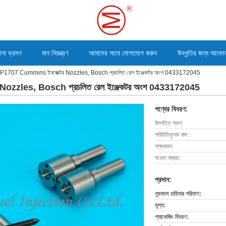
ানা ভ্রমণ
মান নিয়ন্ত্রণ
আমাদের সাথে যোগাযোগ করুন
উদ্ধৃতির জন্য আবেদ
707 Cummins ইনজেক্টর Nozzles, Bosch প্রচলিত রেল ইঞ্জেকটর অংশ 0433172045
zzles, Bosch প্রচলিত রেল ইঞ্জেকটর অংশ 0433172045
পণ্যের বিবরণ:
উৎপত্তি স্থল:
পরিচিতিমুলক নাম:
সাক্ষ্যদান:
মডেল নম্বার:
প্রদান:
ন্যূনতম চাহিদার পরিমাণ:
মূল্য:
প্যাকেজিং বিবরণ: