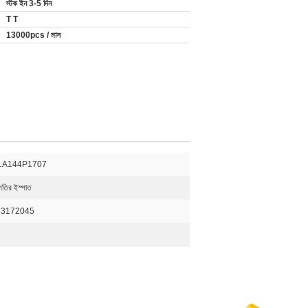
স্টক ইন 3-5 দিন
T T
13000pcs / মাস
LA144P1707
 গতির ইস্পাত
33172045