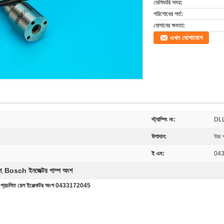
ডেলিভারি সময়:
পরিশোধের শর্ত:
যোগানের ক্ষমতা:
এখন যোগাযোগ
স্ট্যাম্পিং নং:
DL
উপাদান:
উচ্চ
ই এম:
04
শ
Bosch ইনজেক্টর পাম্প অংশ
,
চলিত রেল ইঞ্জেকটর অংশ 0433172045