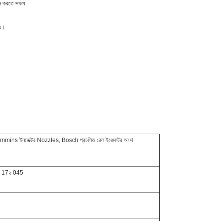
দন করতে সক্ষম
য়।
s ইনজেক্টর Nozzles, Bosch প্রচলিত রেল ইঞ্জেকটর অংশ
 17২ 045