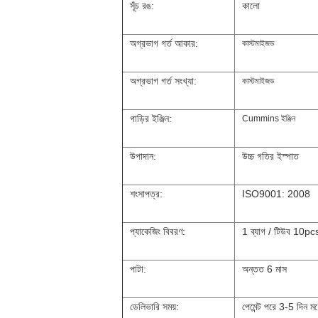
সূঁচ রঙ:
কালো
অগ্রভাগ গর্ত আকার:
কাস্টমাইজড
অগ্রভাগ গর্ত সংখ্যা:
কাস্টমাইজড
গাড়ির ইঞ্জিন:
Cummins
ইঞ্জিন
উপাদান:
উচ্চ গতির ইস্পাত
শংসাপত্র:
ISO9001: 2008
প্যাকেজিং বিবরণ:
1 ব্যাগ / টিউব 10pcs 
পাটা:
অন্তত 6 মাস
ডেলিভারি সময়:
পেমেন্ট পরে 3-5 দিন মধ