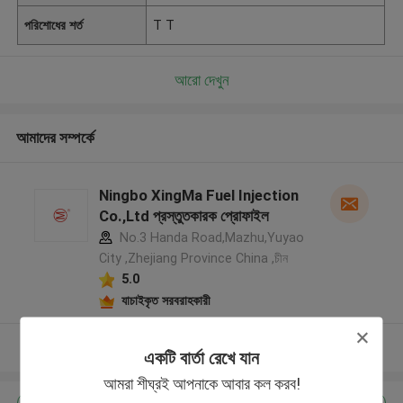
পরিশোধের শর্ত
T T
আরো দেখুন
আমাদের সম্পর্কে
Ningbo XingMa Fuel Injection
Co.,Ltd প্রস্তুতকারক প্রোফাইল
No.3 Handa Road,Mazhu,Yuyao
City ,Zhejiang Province China ,চীন
5.0
যাচাইকৃত সরবরাহকারী
আরো দেখুন
একটি বার্তা রেখে যান
আমরা শীঘ্রই আপনাকে আবার কল করব!