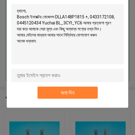
এর সেরা মূল্য পান
Bosch ইনজেক্টর নোজেলস
DLLA148P1815 +, 0433172108,
0445120434 Yuchai
BL_3CYI_YC6
চালিয়ে
জমা দিন
প্রস্তাবিত পণ্য