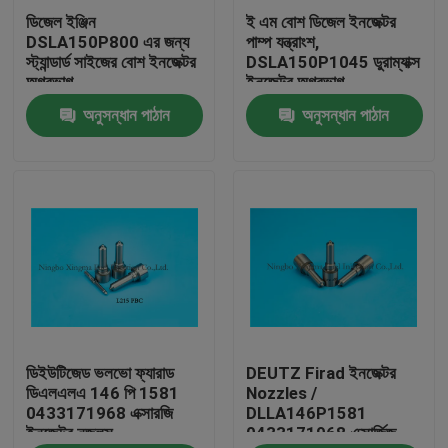
ডিজেল ইঞ্জিন
ই এম বোশ ডিজেল ইনজেক্টর
DSLA150P800 এর জন্য
পাম্প যন্ত্রাংশ,
কারখানা ভ্রমণ
স্ট্যান্ডার্ড সাইজের বোশ ইনজেক্টর
DSLA150P1045 ডুরাম্যাক্স
অগ্রভাগ
ইনজেক্টর অগ্রভাগ
অনুসন্ধান পাঠান
অনুসন্ধান পাঠান
মান নিয়ন্ত্রণ
আমাদের সাথে যোগাযোগ করুন
উদ্ধৃতির জন্য আবেদন
প্রচলিত রেল ইনজেকচারার Nozzles
ডিইউটিজেড ভলভো ফ্যারাড
DEUTZ Firad ইনজেক্টর
Bosch ইনজেকশনের Nozzles
ডিএলএলএ 146 পি 1581
Nozzles /
0433171968 এক্সারজি
DLLA146P1581
ইনজেক্টর নজলস
0433171968 এক্সার্জিজ
ডেনো ইনজেকশনের Nozzles