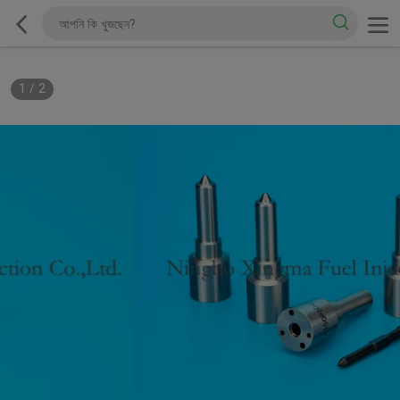
1
/
2