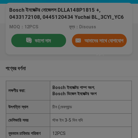
Bosch ইনজেক্টর নোজেলস DLLA148P1815 +,
0433172108, 0445120434 Yuchai BL_3CYI_YC6
MOQ：12PCS
মূল্য：Discuss
ভালো দাম
আমাদের সাথে যোগাযোগ
করুন
পণ্যের বর্ণনা
Bosch ইনজেক্টর পাম্প অংশ
,
লক্ষণীয় করা:
Bosch ডিজেল ইনজেক্টর অংশ
উৎপত্তি স্থল
চীন (মেনল্যান্ড
ডেলিভারি সময়
স্টক ইন 3-5 দিন যদি
ন্যূনতম চাহিদার পরিমাণ
12PCS